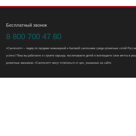
Бесплатный звонок
8 800 700 47 80
«Сантехопт» – лидер по продаже инженерной и бытовой сантехники среди розничных сетей России
успеть! Пока вы работаете и строите карьеру, воспитываете детей и воплощаете свои мечты в реал
розничных магазинах «Сантехопт» могут отличаться от цен, указанных на сайте.