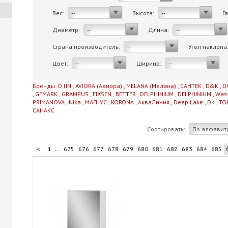
Вес:
Высота:
Г
--
--
Диаметр:
Длина:
--
--
Страна производитель:
Угол наклона
--
Цвет:
Ширина:
--
--
Бренды:
D.lIN
,
AVIORA (Авиора)
,
MELANA (Мелана)
,
САНТЕК
,
D&K
,
D
,
GFMARK
,
GRAMPUS
,
FIXSEN
,
BETTER
,
DELPHINIUM
,
DELPHINIUM
,
Was
PRIMANOVA
,
Nika
,
МАГНУС
,
KORONA
,
АкваЛиния
,
Deep Lake
,
DK
,
TO
САНАКС
Сортировать:
По алфавит
...
<
1
675
676
677
678
679
680
681
682
683
684
685
...
695
696
697
698
711
>