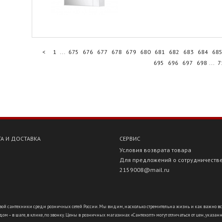
<
1
...
675
676
677
678
679
680
681
682
683
684
68
695
696
697
698
...
7
А И ДОСТАВКА
СЕРВИС
Условия возврата товара
Для предложений о сотрудничеств
2159008@mail.ru
ой сантехники среди розничных сетей России. Мы видим, насколько стремительна жизнь и как важно всё ус
ом – в шаге, в клике, по звонку. Цены в розничных магазинах «Сантехопт» могут отличаться от цен, указан