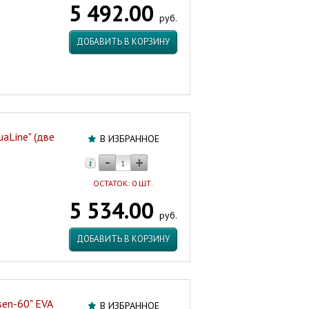
5 492.00
(одна
руб.
дверца)
szJoli/BRUNO55-
ДОБАВИТЬ В КОРЗИНУ
01
Артикул:
47382
aLine" (две
В ИЗБРАННОЕ
ОСТАТОК: 0 ШТ.
5 534.00
руб.
ДОБАВИТЬ В КОРЗИНУ
sen-60" EVA
В ИЗБРАННОЕ