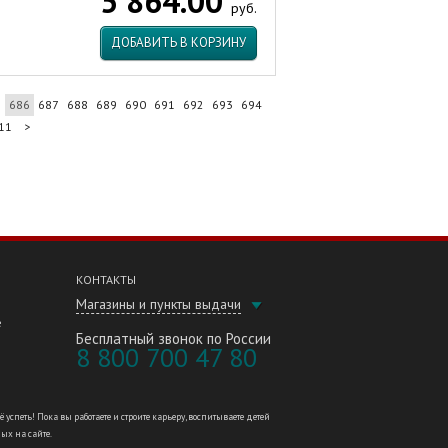
5 864.00
руб.
ДОБАВИТЬ В КОРЗИНУ
5
686
687
688
689
690
691
692
693
694
11
>
КОНТАКТЫ
Магазины и пункты выдачи
е
Бесплатный звонок по России
8 800 700 47 80
петь! Пока вы работаете и строите карьеру, воспитываете детей
ных на сайте.