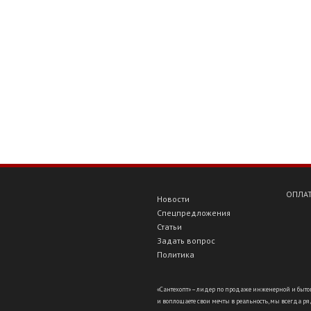
ОПЛАТ
Новости
Спецпредложения
Статьи
Задать вопрос
Политика
«Сантехопт» – лидер по продаже инженерной и бытов
и воплощаете свои мечты в реальность, мы всегда ряд