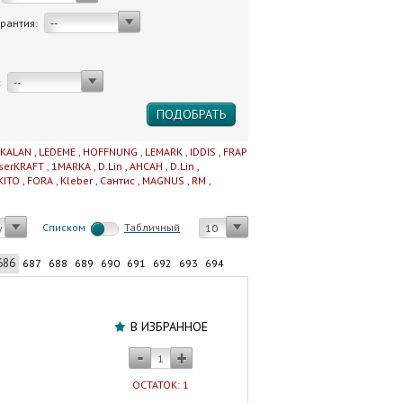
арантия:
--
:
--
IKALAN
,
LEDEME
,
HOFFNUNG
,
LEMARK
,
IDDIS
,
FRAP
serKRAFT
,
1MARKA
,
D.Lin
,
AHCAH
,
D.Lin
,
KITO
,
FORA
,
Kleber
,
Сантис
,
MAGNUS
,
RM
,
Cписком
Табличный
у
10
686
687
688
689
690
691
692
693
694
Шкаф-
зеркало
В ИЗБРАННОЕ
55
см
VOLNA
ОСТАТОК: 1
Joli/Bruno