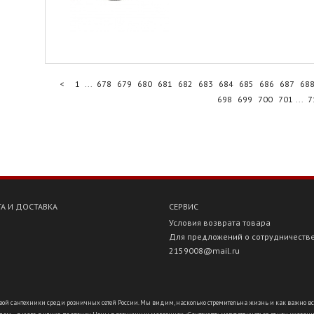
<
1
...
678
679
680
681
682
683
684
685
686
687
68
698
699
700
701
...
7
А И ДОСТАВКА
СЕРВИС
Условия возврата товара
Для предложений о сотрудничеств
2159008@mail.ru
ой сантехники среди розничных сетей России. Мы видим, насколько стремительна жизнь и как важно всё ус