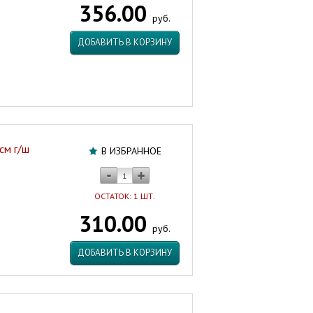
356.00
г/
руб.
г
ЗИП-
ДОБАВИТЬ В КОРЗИНУ
ФЛЕКС
Россия
Артикул:
45019
см г/ш
В ИЗБРАННОЕ
ОСТАТОК: 1 ШТ.
310.00
руб.
ДОБАВИТЬ В КОРЗИНУ