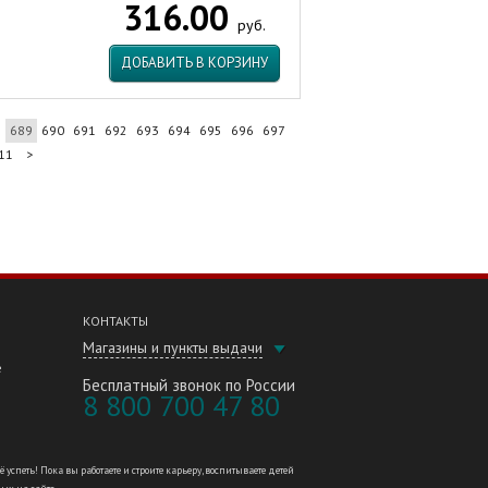
316.00
руб.
ДОБАВИТЬ В КОРЗИНУ
8
689
690
691
692
693
694
695
696
697
11
>
КОНТАКТЫ
Магазины и пункты выдачи
е
Бесплатный звонок по России
8 800 700 47 80
петь! Пока вы работаете и строите карьеру, воспитываете детей