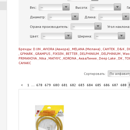
Вес:
Высота:
Г
--
--
Диаметр:
Длина:
--
--
Страна производитель:
Угол наклона
--
Цвет:
Ширина:
--
--
Бренды:
D.lIN
,
AVIORA (Авиора)
,
MELANA (Мелана)
,
САНТЕК
,
D&K
,
D
,
GFMARK
,
GRAMPUS
,
FIXSEN
,
BETTER
,
DELPHINIUM
,
DELPHINIUM
,
Was
PRIMANOVA
,
Nika
,
МАГНУС
,
KORONA
,
АкваЛиния
,
Deep Lake
,
DK
,
TO
САНАКС
Сортировать:
По алфавит
...
<
1
678
679
680
681
682
683
684
685
686
687
688
...
698
699
700
701
711
>