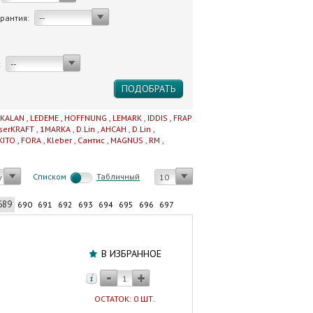
арантия:
--
:
--
IKALAN
,
LEDEME
,
HOFFNUNG
,
LEMARK
,
IDDIS
,
FRAP
serKRAFT
,
1MARKA
,
D.Lin
,
AHCAH
,
D.Lin
,
KITO
,
FORA
,
Kleber
,
Сантис
,
MAGNUS
,
RM
,
Cписком
Табличный
у
10
689
690
691
692
693
694
695
696
697
Шланг
для
В ИЗБРАННОЕ
газа
1/2"
250
ОСТАТОК: 0 ШТ.
см