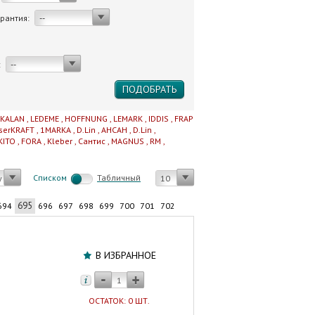
арантия:
--
:
--
IKALAN
,
LEDEME
,
HOFFNUNG
,
LEMARK
,
IDDIS
,
FRAP
serKRAFT
,
1MARKA
,
D.Lin
,
AHCAH
,
D.Lin
,
KITO
,
FORA
,
Kleber
,
Сантис
,
MAGNUS
,
RM
,
Cписком
Табличный
у
10
695
694
696
697
698
699
700
701
702
Штора
для
В ИЗБРАННОЕ
ванны
1700
мм
ОСТАТОК: 0 ШТ.
(2