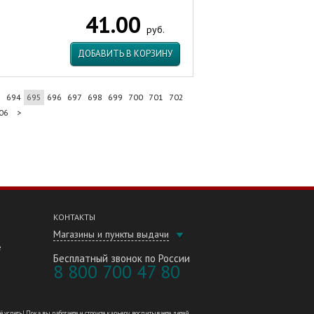
41.00
руб.
ДОБАВИТЬ В КОРЗИНУ
3
694
695
696
697
698
699
700
701
702
06
>
КОНТАКТЫ
Магазины и пункты выдачи
е
Бесплатный звонок по России
8 800 700 47 80
петь! Пока вы работаете и строите карьеру, воспитываете детей