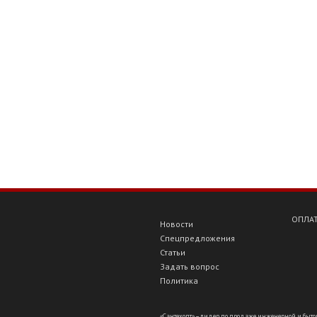
ОПЛАТ
Новости
Спецпредложения
Статьи
Задать вопрос
Политика
«Сантехопт» – лидер по продаже инженерной и бытов