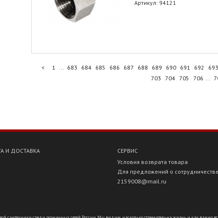
Артикул: 94121
<
1
...
683
684
685
686
687
688
689
690
691
692
69
703
704
705
706
...
7
А И ДОСТАВКА
СЕРВИС
Условия возврата товара
Для предложений о сотрудничеств
2159008@mail.ru
ой сантехники среди розничных сетей России. Мы видим, насколько стремительна жизнь и как важно всё ус