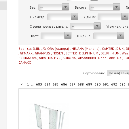
Вес:
Высота:
Г
--
--
Диаметр:
Длина:
--
--
Страна производитель:
Угол наклона
--
Цвет:
Ширина:
--
--
Бренды:
D.lIN
,
AVIORA (Авиора)
,
MELANA (Мелана)
,
САНТЕК
,
D&K
,
D
,
GFMARK
,
GRAMPUS
,
FIXSEN
,
BETTER
,
DELPHINIUM
,
DELPHINIUM
,
Was
PRIMANOVA
,
Nika
,
МАГНУС
,
KORONA
,
АкваЛиния
,
Deep Lake
,
DK
,
TO
САНАКС
Сортировать:
По алфавит
...
<
1
683
684
685
686
687
688
689
690
691
692
693
...
703
704
705
706
706
>