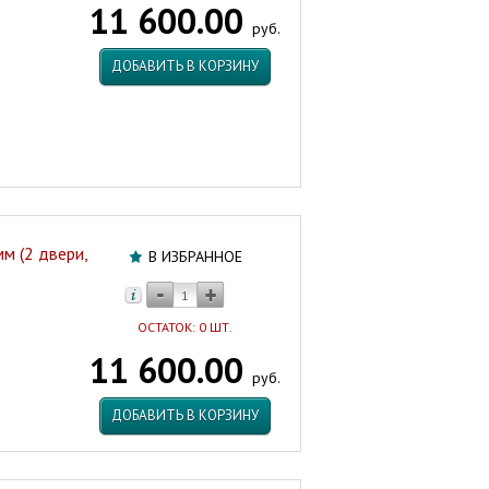
11 600.00
двери,
руб.
купе,
АКВА
ДОБАВИТЬ В КОРЗИНУ
Мозайка)
ТРИТОН
Россия
Артикул:
42283
м (2 двери,
В ИЗБРАННОЕ
ОСТАТОК: 0 ШТ.
11 600.00
руб.
ДОБАВИТЬ В КОРЗИНУ