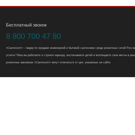
Бесплатный звонок
8 800 700 47 80
«Сантехопт» – лидер по продаже инженерной и бытовой сантехники среди розничных сетей России
успеть! Пока вы работаете и строите карьеру, воспитываете детей и воплощаете свои мечты в реал
розничных магазинах «Сантехопт» могут отличаться от цен, указанных на сайте.