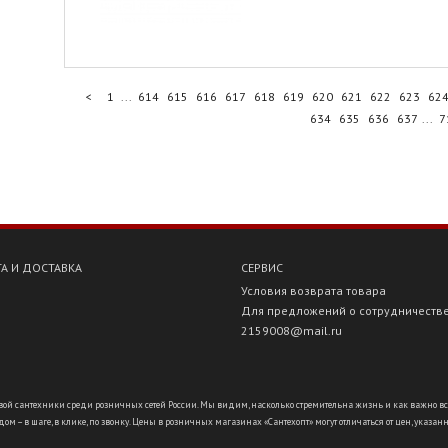
<
1
...
614
615
616
617
618
619
620
621
622
623
62
634
635
636
637
...
7
А И ДОСТАВКА
СЕРВИС
Условия возврата товара
Для предложений о сотрудничеств
2159008@mail.ru
ой сантехники среди розничных сетей России. Мы видим, насколько стремительна жизнь и как важно всё ус
ом – в шаге, в клике, по звонку. Цены в розничных магазинах «Сантехопт» могут отличаться от цен, указан