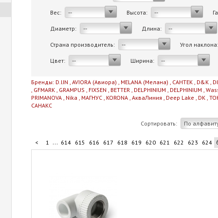
Вес:
Высота:
Г
--
--
Диаметр:
Длина:
--
--
Страна производитель:
Угол наклона
--
Цвет:
Ширина:
--
--
Бренды:
D.lIN
,
AVIORA (Авиора)
,
MELANA (Мелана)
,
САНТЕК
,
D&K
,
D
,
GFMARK
,
GRAMPUS
,
FIXSEN
,
BETTER
,
DELPHINIUM
,
DELPHINIUM
,
Was
PRIMANOVA
,
Nika
,
МАГНУС
,
KORONA
,
АкваЛиния
,
Deep Lake
,
DK
,
TO
САНАКС
Сортировать:
По алфавит
...
<
1
614
615
616
617
618
619
620
621
622
623
624
...
634
635
636
637
710
>