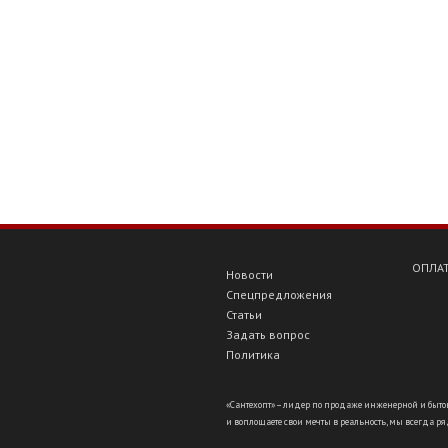
ОПЛАТ
Новости
Спецпредложения
Статьи
Задать вопрос
Политика
«Сантехопт» – лидер по продаже инженерной и бытов
и воплощаете свои мечты в реальность, мы всегда ряд