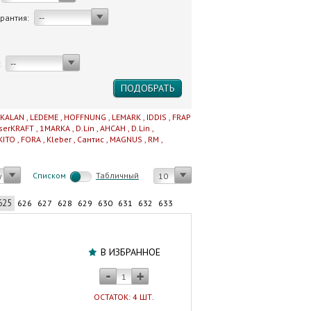
арантия:
--
:
--
IKALAN
,
LEDEME
,
HOFFNUNG
,
LEMARK
,
IDDIS
,
FRAP
serKRAFT
,
1MARKA
,
D.Lin
,
AHCAH
,
D.Lin
,
KITO
,
FORA
,
Kleber
,
Сантис
,
MAGNUS
,
RM
,
Cписком
Табличный
у
10
625
626
627
628
629
630
631
632
633
Уголок
полипропиленовый
В ИЗБРАННОЕ
комбинированный
вн.
р.
ОСТАТОК: 4 ШТ.
32х1"