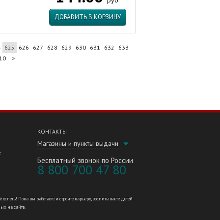
руб.
ДОБАВИТЬ В КОРЗИНУ
4
625
626
627
628
629
630
631
632
633
10
>
КОНТАКТЫ
Магазины и пункты выдачи
е
Бесплатный звонок по России
8 800 700 47 80
петь! Пока вы работаете и строите карьеру, воспитываете детей
ных на сайте.