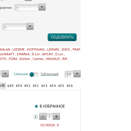
арантия:
--
:
--
IKALAN
,
LEDEME
,
HOFFNUNG
,
LEMARK
,
IDDIS
,
FRAP
serKRAFT
,
1MARKA
,
D.Lin
,
AHCAH
,
D.Lin
,
KITO
,
FORA
,
Kleber
,
Сантис
,
MAGNUS
,
RM
,
Cписком
Табличный
у
10
648
649
650
651
652
653
654
655
656
Унитаз
с
В ИЗБРАННОЕ
бачком
AZARIO
САВИЯ
ОСТАТОК: 0
безободковый