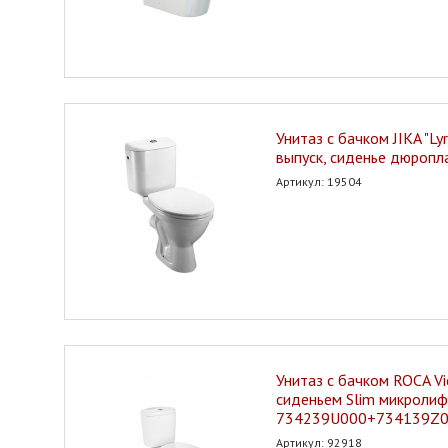
Унитаз с бачком JIKA "Ly
выпуск, сиденье дюропл
Артикул: 19504
Унитаз с бачком ROCA Vic
сиденьем Slim микроли
734239U000+734139Z
Артикул: 92918