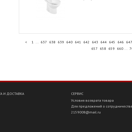
<
1
...
637
638
639
640
641
642
643
644
645
646
64
657
658
659
660
...
7
А И ДОСТАВКА
СЕРВИС
Условия возврата товара
Для предложений о сотрудничеств
2159008@mail.ru