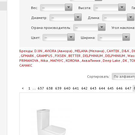
Вес:
Высота:
Г
--
--
Диаметр:
Длина:
--
--
Страна производитель:
Угол наклона
--
Цвет:
Ширина:
--
--
Бренды:
D.lIN
,
AVIORA (Авиора)
,
MELANA (Мелана)
,
САНТЕК
,
D&K
,
D
,
GFMARK
,
GRAMPUS
,
FIXSEN
,
BETTER
,
DELPHINIUM
,
DELPHINIUM
,
Was
PRIMANOVA
,
Nika
,
МАГНУС
,
KORONA
,
АкваЛиния
,
Deep Lake
,
DK
,
TO
САНАКС
Сортировать:
По алфавит
...
<
1
637
638
639
640
641
642
643
644
645
646
647
...
657
658
659
660
706
>