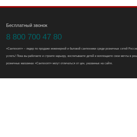
Бесплатный звонок
8 800 700 47 80
«Сантехопт» – лидер по продаже инженерной и бытовой сантехники среди розничных сетей России
успеть! Пока вы работаете и строите карьеру, воспитываете детей и воплощаете свои мечты в реал
розничных магазинах «Сантехопт» могут отличаться от цен, указанных на сайте.