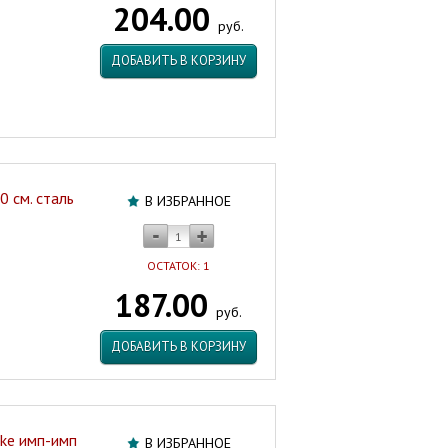
204.00
сталь
руб.
имп/
имп
ДОБАВИТЬ В КОРЗИНУ
НЦ
Артикул:
19636
0 см. сталь
В ИЗБРАННОЕ
ОСТАТОК: 1
187.00
руб.
ДОБАВИТЬ В КОРЗИНУ
ke имп-имп
В ИЗБРАННОЕ