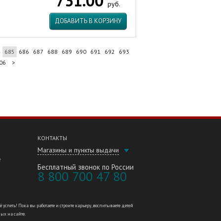
731.00
руб.
ДОБАВИТЬ В КОРЗИНУ
4
685
686
687
688
689
690
691
692
693
06
>
КОНТАКТЫ
Магазины и пункты выдачи
е
Бесплатный звонок по России
8 800 700 47 80
петь! Пока вы работаете и строите карьеру, воспитываете детей
ных на сайте.