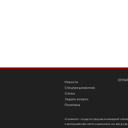
ОПЛАТ
Новости
Спецпредложения
Статьи
Задать вопрос
Политика
«Сантехопт» – лидер по продаже инженерной и бытов
и воплощаете свои мечты в реальность, мы всегда ряд