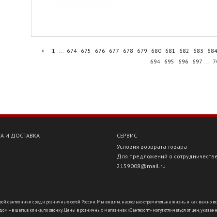
<
1
...
674
675
676
677
678
679
680
681
682
683
68
694
695
696
697
...
7
А И ДОСТАВКА
СЕРВИС
Условия возврата товара
Для предложений о сотрудничеств
2159008@mail.ru
ой сантехники среди розничных сетей России. Мы видим, насколько стремительна жизнь и как важно всё ус
ом – в шаге, в клике, по звонку. Цены в розничных магазинах «Сантехопт» могут отличаться от цен, указан