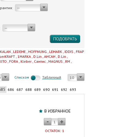
арантия:
--
:
--
IKALAN
,
LEDEME
,
HOFFNUNG
,
LEMARK
,
IDDIS
,
FRAP
serKRAFT
,
1MARKA
,
D.Lin
,
AHCAH
,
D.Lin
,
KITO
,
FORA
,
Kleber
,
Сантис
,
MAGNUS
,
RM
,
Cписком
Табличный
у
10
685
686
687
688
689
690
691
692
693
Шланг
для
В ИЗБРАННОЕ
душа
CALORIE
150
ОСТАТОК: 1
см.