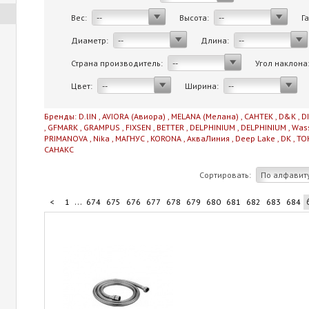
Вес:
Высота:
Г
--
--
Диаметр:
Длина:
--
--
Страна производитель:
Угол наклона
--
Цвет:
Ширина:
--
--
Бренды:
D.lIN
,
AVIORA (Авиора)
,
MELANA (Мелана)
,
САНТЕК
,
D&K
,
D
,
GFMARK
,
GRAMPUS
,
FIXSEN
,
BETTER
,
DELPHINIUM
,
DELPHINIUM
,
Was
PRIMANOVA
,
Nika
,
МАГНУС
,
KORONA
,
АкваЛиния
,
Deep Lake
,
DK
,
TO
САНАКС
Сортировать:
По алфавит
...
<
1
674
675
676
677
678
679
680
681
682
683
684
...
694
695
696
697
706
>