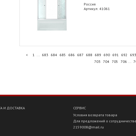
Россия
Артикул: 41061
<
1
...
683
684
685
686
687
688
689
690
691
692
69
703
704
705
706
...
7
А И ДОСТАВКА
СЕРВИС
Условия возврата товара
Для предложений о сотрудничеств
2159008@mail.ru