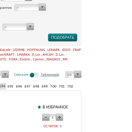
арантия:
--
:
--
IKALAN
,
LEDEME
,
HOFFNUNG
,
LEMARK
,
IDDIS
,
FRAP
serKRAFT
,
1MARKA
,
D.Lin
,
AHCAH
,
D.Lin
,
KITO
,
FORA
,
Kleber
,
Сантис
,
MAGNUS
,
RM
,
Cписком
Табличный
у
10
694
695
696
697
698
699
700
701
702
Штора
для
В ИЗБРАННОЕ
ванной
комнаты
САНАКС
ОСТАТОК: 1
180х180