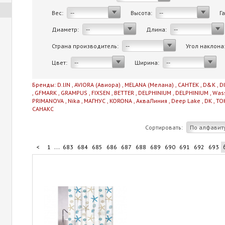
Вес:
Высота:
Г
--
--
Диаметр:
Длина:
--
--
Страна производитель:
Угол наклона
--
Цвет:
Ширина:
--
--
Бренды:
D.lIN
,
AVIORA (Авиора)
,
MELANA (Мелана)
,
САНТЕК
,
D&K
,
D
,
GFMARK
,
GRAMPUS
,
FIXSEN
,
BETTER
,
DELPHINIUM
,
DELPHINIUM
,
Was
PRIMANOVA
,
Nika
,
МАГНУС
,
KORONA
,
АкваЛиния
,
Deep Lake
,
DK
,
TO
САНАКС
Сортировать:
По алфавит
...
<
1
683
684
685
686
687
688
689
690
691
692
693
...
703
704
705
706
706
>