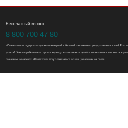
Бесплатный звонок
8 800 700 47 80
«Сантехопт» – лидер по продаже инженерной и бытовой сантехники среди розничных сетей России
успеть! Пока вы работаете и строите карьеру, воспитываете детей и воплощаете свои мечты в реал
розничных магазинах «Сантехопт» могут отличаться от цен, указанных на сайте.