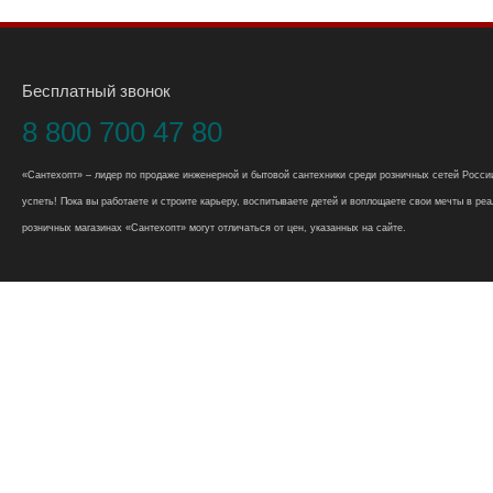
Бесплатный звонок
8 800 700 47 80
«Сантехопт» – лидер по продаже инженерной и бытовой сантехники среди розничных сетей России
успеть! Пока вы работаете и строите карьеру, воспитываете детей и воплощаете свои мечты в реал
розничных магазинах «Сантехопт» могут отличаться от цен, указанных на сайте.