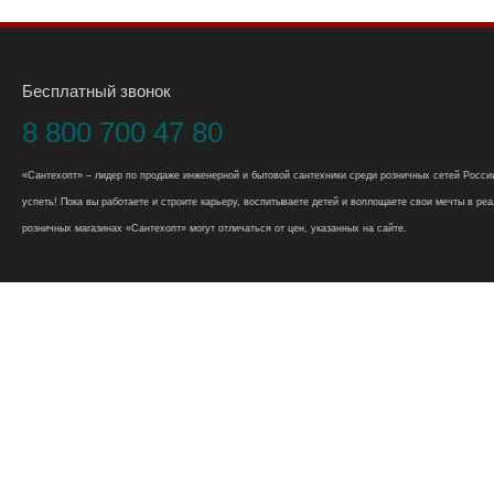
Бесплатный звонок
8 800 700 47 80
«Сантехопт» – лидер по продаже инженерной и бытовой сантехники среди розничных сетей России
успеть! Пока вы работаете и строите карьеру, воспитываете детей и воплощаете свои мечты в реал
розничных магазинах «Сантехопт» могут отличаться от цен, указанных на сайте.