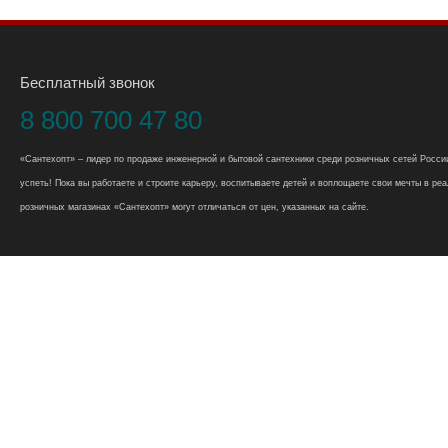
Бесплатный звонок
8 800 700 47 80
«Сантехопт» – лидер по продаже инженерной и бытовой сантехники среди розничных сетей России
успеть! Пока вы работаете и строите карьеру, воспитываете детей и воплощаете свои мечты в реал
розничных магазинах «Сантехопт» могут отличаться от цен, указанных на сайте.