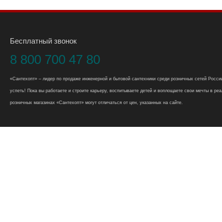
Бесплатный звонок
8 800 700 47 80
«Сантехопт» – лидер по продаже инженерной и бытовой сантехники среди розничных сетей России
успеть! Пока вы работаете и строите карьеру, воспитываете детей и воплощаете свои мечты в реал
розничных магазинах «Сантехопт» могут отличаться от цен, указанных на сайте.