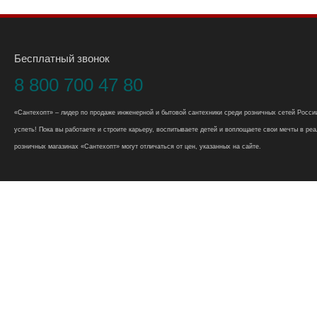
Бесплатный звонок
8 800 700 47 80
«Сантехопт» – лидер по продаже инженерной и бытовой сантехники среди розничных сетей России
успеть! Пока вы работаете и строите карьеру, воспитываете детей и воплощаете свои мечты в реал
розничных магазинах «Сантехопт» могут отличаться от цен, указанных на сайте.