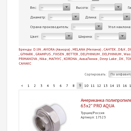
Вес:
Высота:
Г
--
--
Диаметр:
Длина:
--
--
Страна производитель:
Угол наклона
--
Цвет:
Ширина:
--
--
Бренды:
D.lIN
,
AVIORA (Авиора)
,
MELANA (Мелана)
,
САНТЕК
,
D&K
,
D
,
GFMARK
,
GRAMPUS
,
FIXSEN
,
BETTER
,
DELPHINIUM
,
DELPHINIUM
,
Was
PRIMANOVA
,
Nika
,
МАГНУС
,
KORONA
,
АкваЛиния
,
Deep Lake
,
DK
,
TO
САНАКС
Сортировать:
По алфавит
9
<
1
2
3
4
5
6
7
8
10
11
12
13
14
15
16
Американка полипропилен
63х2" PRO AQUA
Турция/Россия
Артикул: 17523