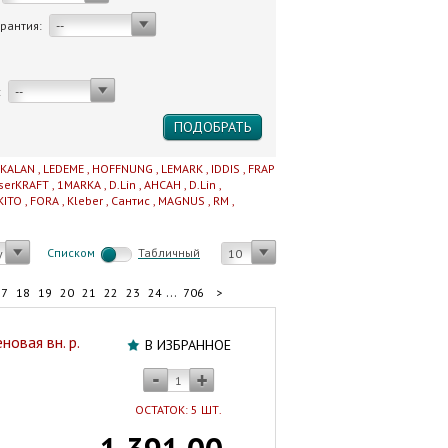
арантия:
--
:
--
IKALAN
,
LEDEME
,
HOFFNUNG
,
LEMARK
,
IDDIS
,
FRAP
serKRAFT
,
1MARKA
,
D.Lin
,
AHCAH
,
D.Lin
,
KITO
,
FORA
,
Kleber
,
Сантис
,
MAGNUS
,
RM
,
Cписком
Табличный
у
10
...
17
18
19
20
21
22
23
24
706
>
овая вн. р.
В ИЗБРАННОЕ
ОСТАТОК: 5 ШТ.