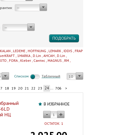
арантия:
--
:
--
IKALAN
,
LEDEME
,
HOFFNUNG
,
LEMARK
,
IDDIS
,
FRAP
serKRAFT
,
1MARKA
,
D.Lin
,
AHCAH
,
D.Lin
,
KITO
,
FORA
,
Kleber
,
Сантис
,
MAGNUS
,
RM
,
Cписком
Табличный
у
10
24
...
17
18
19
20
21
22
23
706
>
мбранный
В ИЗБРАННОЕ
36LD
ый НЦ
ОСТАТОК: 1