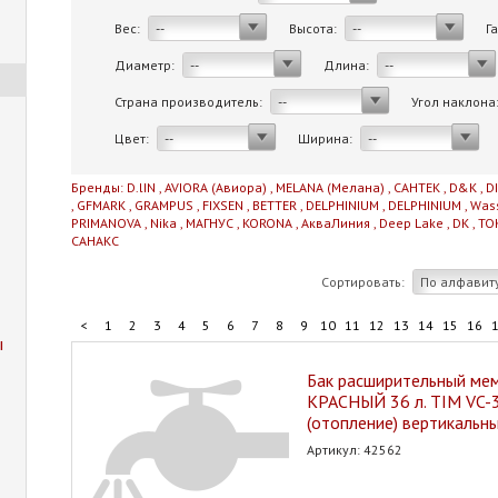
Вес:
Высота:
Г
--
--
Диаметр:
Длина:
--
--
Страна производитель:
Угол наклона
--
Цвет:
Ширина:
--
--
Бренды:
D.lIN
,
AVIORA (Авиора)
,
MELANA (Мелана)
,
САНТЕК
,
D&K
,
D
,
GFMARK
,
GRAMPUS
,
FIXSEN
,
BETTER
,
DELPHINIUM
,
DELPHINIUM
,
Was
PRIMANOVA
,
Nika
,
МАГНУС
,
KORONA
,
АкваЛиния
,
Deep Lake
,
DK
,
TO
САНАКС
Сортировать:
По алфавит
<
1
2
3
4
5
6
7
8
9
10
11
12
13
14
15
16
ы
Бак расширительный ме
КРАСНЫЙ 36 л. TIM VC-
(отопление) вертикальн
Артикул: 42562