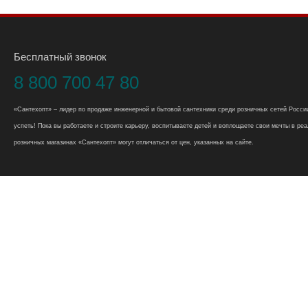
Бесплатный звонок
8 800 700 47 80
«Сантехопт» – лидер по продаже инженерной и бытовой сантехники среди розничных сетей России
успеть! Пока вы работаете и строите карьеру, воспитываете детей и воплощаете свои мечты в реал
розничных магазинах «Сантехопт» могут отличаться от цен, указанных на сайте.