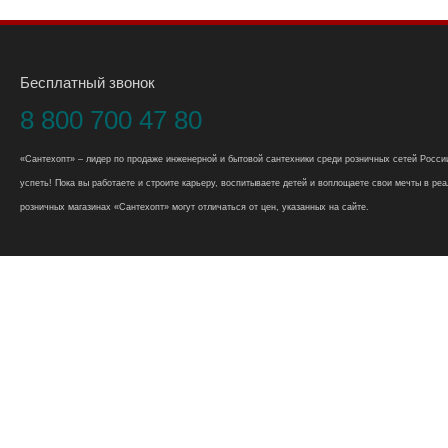
Бесплатный звонок
8 800 700 47 80
«Сантехопт» – лидер по продаже инженерной и бытовой сантехники среди розничных сетей России
успеть! Пока вы работаете и строите карьеру, воспитываете детей и воплощаете свои мечты в реал
розничных магазинах «Сантехопт» могут отличаться от цен, указанных на сайте.