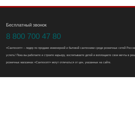
Бесплатный звонок
8 800 700 47 80
«Сантехопт» – лидер по продаже инженерной и бытовой сантехники среди розничных сетей России
успеть! Пока вы работаете и строите карьеру, воспитываете детей и воплощаете свои мечты в реал
розничных магазинах «Сантехопт» могут отличаться от цен, указанных на сайте.