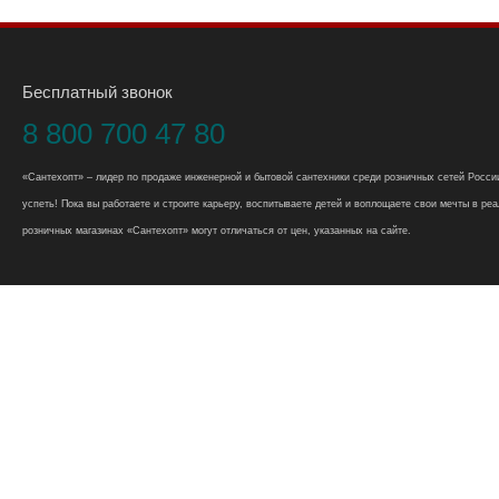
Бесплатный звонок
8 800 700 47 80
«Сантехопт» – лидер по продаже инженерной и бытовой сантехники среди розничных сетей России
успеть! Пока вы работаете и строите карьеру, воспитываете детей и воплощаете свои мечты в реал
розничных магазинах «Сантехопт» могут отличаться от цен, указанных на сайте.