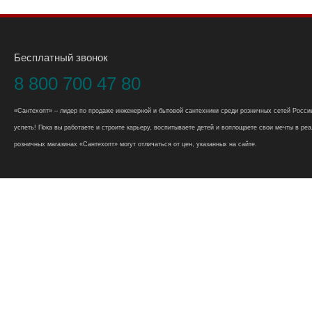
Бесплатный звонок
8 800 700 47 80
«Сантехопт» – лидер по продаже инженерной и бытовой сантехники среди розничных сетей России
успеть! Пока вы работаете и строите карьеру, воспитываете детей и воплощаете свои мечты в реал
розничных магазинах «Сантехопт» могут отличаться от цен, указанных на сайте.