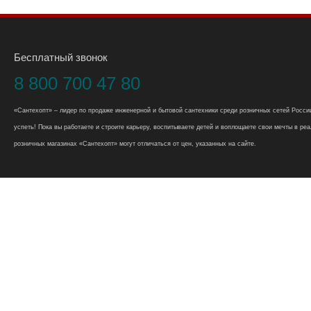
Бесплатный звонок
8 800 700 47 80
«Сантехопт» – лидер по продаже инженерной и бытовой сантехники среди розничных сетей России
успеть! Пока вы работаете и строите карьеру, воспитываете детей и воплощаете свои мечты в реал
розничных магазинах «Сантехопт» могут отличаться от цен, указанных на сайте.