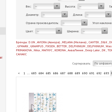
Вес:
Высота:
Г
--
--
Диаметр:
Длина:
--
--
Страна производитель:
Угол наклона
--
Цвет:
Ширина:
--
--
Бренды:
D.lIN
,
AVIORA (Авиора)
,
MELANA (Мелана)
,
САНТЕК
,
D&K
,
D
,
GFMARK
,
GRAMPUS
,
FIXSEN
,
BETTER
,
DELPHINIUM
,
DELPHINIUM
,
Was
PRIMANOVA
,
Nika
,
МАГНУС
,
KORONA
,
АкваЛиния
,
Deep Lake
,
DK
,
TO
САНАКС
пы
Сортировать:
По алфавит
...
<
1
683
684
685
686
687
688
689
690
691
692
693
...
703
704
705
706
706
>