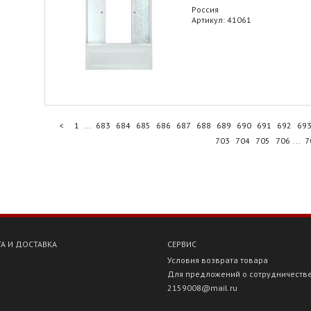
Россия
Артикул: 41061
<
1
...
683
684
685
686
687
688
689
690
691
692
69
703
704
705
706
...
7
А И ДОСТАВКА
СЕРВИС
Условия возврата товара
Для предложений о сотрудничеств
2159008@mail.ru