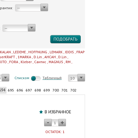
арантия:
--
:
--
IKALAN
,
LEDEME
,
HOFFNUNG
,
LEMARK
,
IDDIS
,
FRAP
serKRAFT
,
1MARKA
,
D.Lin
,
AHCAH
,
D.Lin
,
KITO
,
FORA
,
Kleber
,
Сантис
,
MAGNUS
,
RM
,
Cписком
Табличный
у
10
694
695
696
697
698
699
700
701
702
Штора
для
В ИЗБРАННОЕ
ванной
комнаты
САНАКС
ОСТАТОК: 1
180х180