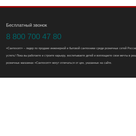
Бесплатный звонок
8 800 700 47 80
«Сантехопт» – лидер по продаже инженерной и бытовой сантехники среди розничных сетей России
успеть! Пока вы работаете и строите карьеру, воспитываете детей и воплощаете свои мечты в реал
розничных магазинах «Сантехопт» могут отличаться от цен, указанных на сайте.