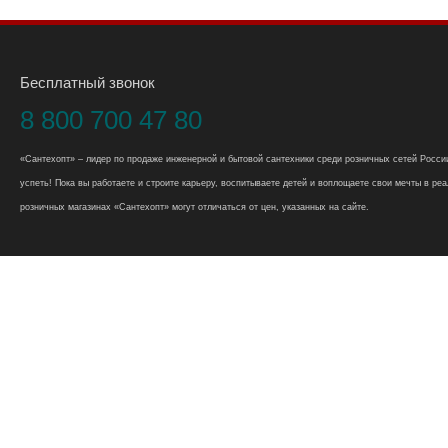
Бесплатный звонок
8 800 700 47 80
«Сантехопт» – лидер по продаже инженерной и бытовой сантехники среди розничных сетей России
успеть! Пока вы работаете и строите карьеру, воспитываете детей и воплощаете свои мечты в реал
розничных магазинах «Сантехопт» могут отличаться от цен, указанных на сайте.