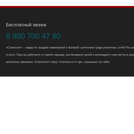
Бесплатный звонок
8 800 700 47 80
«Сантехопт» – лидер по продаже инженерной и бытовой сантехники среди розничных сетей России
успеть! Пока вы работаете и строите карьеру, воспитываете детей и воплощаете свои мечты в реал
розничных магазинах «Сантехопт» могут отличаться от цен, указанных на сайте.