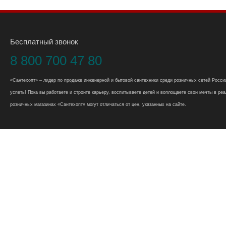
Бесплатный звонок
8 800 700 47 80
«Сантехопт» – лидер по продаже инженерной и бытовой сантехники среди розничных сетей России
успеть! Пока вы работаете и строите карьеру, воспитываете детей и воплощаете свои мечты в реал
розничных магазинах «Сантехопт» могут отличаться от цен, указанных на сайте.