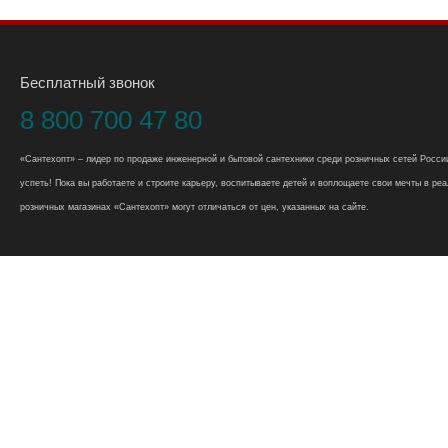
Бесплатный звонок
8 800 700 47 80
«Сантехопт» – лидер по продаже инженерной и бытовой сантехники среди розничных сетей России
успеть! Пока вы работаете и строите карьеру, воспитываете детей и воплощаете свои мечты в реал
розничных магазинах «Сантехопт» могут отличаться от цен, указанных на сайте.