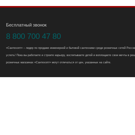
Бесплатный звонок
8 800 700 47 80
«Сантехопт» – лидер по продаже инженерной и бытовой сантехники среди розничных сетей России
успеть! Пока вы работаете и строите карьеру, воспитываете детей и воплощаете свои мечты в реал
розничных магазинах «Сантехопт» могут отличаться от цен, указанных на сайте.