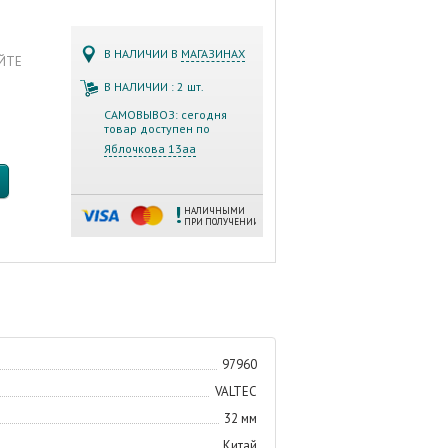
В НАЛИЧИИ В
МАГАЗИНАХ
АЙТЕ
В НАЛИЧИИ : 2 шт.
САМОВЫВОЗ: сегодня
товар доступен по
Яблочкова 13аа
НАЛИЧНЫМИ
ПРИ ПОЛУЧЕНИИ
97960
VALTEC
32 мм
Китай