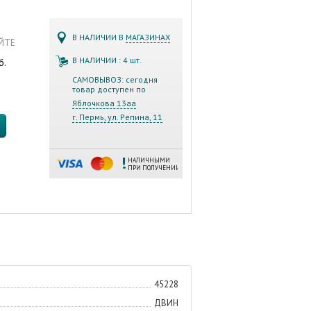
В НАЛИЧИИ В
МАГАЗИНАХ
АЙТЕ
В НАЛИЧИИ : 4 шт.
б.
САМОВЫВОЗ: сегодня
товар доступен по
Яблочкова 13аа
г. Пермь, ул. Репина, 11
НАЛИЧНЫМИ
ПРИ ПОЛУЧЕНИИ
45228
ДВИН