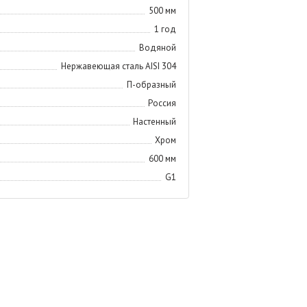
500 мм
1 год
Водяной
Нержавеющая сталь AISI 304
П-образный
Россия
Настенный
Хром
600 мм
G1