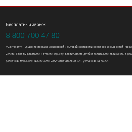
Бесплатный звонок
8 800 700 47 80
«Сантехопт» – лидер по продаже инженерной и бытовой сантехники среди розничных сетей России
успеть! Пока вы работаете и строите карьеру, воспитываете детей и воплощаете свои мечты в реал
розничных магазинах «Сантехопт» могут отличаться от цен, указанных на сайте.