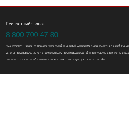
Бесплатный звонок
8 800 700 47 80
«Сантехопт» – лидер по продаже инженерной и бытовой сантехники среди розничных сетей России
успеть! Пока вы работаете и строите карьеру, воспитываете детей и воплощаете свои мечты в реал
розничных магазинах «Сантехопт» могут отличаться от цен, указанных на сайте.