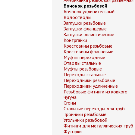
Американка резьбовая разъемная
Бочонок резьбовой
Бочонок удлинительный
Водоотводы
Заглушки резьбовые
Заглушки фланцевые
Заглушки эллиптические
Контргайки
Крестовины резьбовые
Крестовины фланцевые
Муфты переходные
Отводы стальные
Муфты резьбовые
Переходы стальные
Переходники резьбовые
Переходники удлиненные
Резьбовые фитинги из ковкого
чугуна
Сгоны
Стальные переходы для труб
Тройники резьбовые
Угольники резьбовой
Фитинги для металлических труб
Футорки