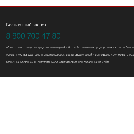
Бесплатный звонок
8 800 700 47 80
«Сантехопт» – лидер по продаже инженерной и бытовой сантехники среди розничных сетей России
успеть! Пока вы работаете и строите карьеру, воспитываете детей и воплощаете свои мечты в реал
розничных магазинах «Сантехопт» могут отличаться от цен, указанных на сайте.