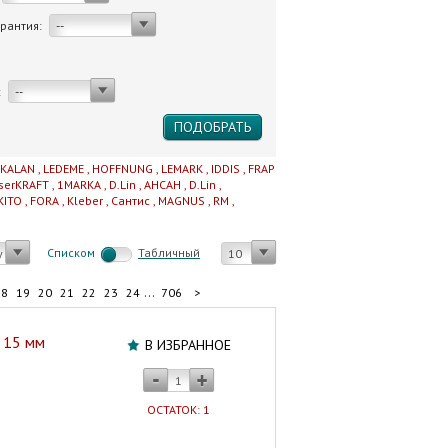
арантия:
--
:
--
IKALAN
,
LEDEME
,
HOFFNUNG
,
LEMARK
,
IDDIS
,
FRAP
serKRAFT
,
1MARKA
,
D.Lin
,
AHCAH
,
D.Lin
,
KITO
,
FORA
,
Kleber
,
Сантис
,
MAGNUS
,
RM
,
Cписком
Табличный
у
10
...
18
19
20
21
22
23
24
706
>
и 15 мм
В ИЗБРАННОЕ
ОСТАТОК: 1