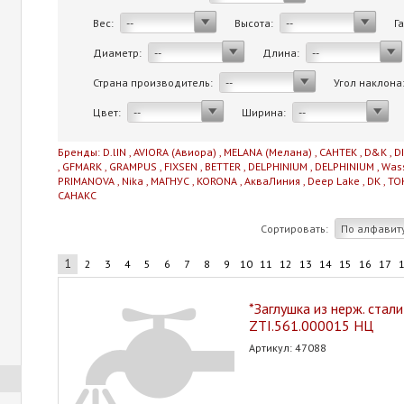
Вес:
Высота:
Г
--
--
Диаметр:
Длина:
--
--
Страна производитель:
Угол наклона
--
Цвет:
Ширина:
--
--
Бренды:
D.lIN
,
AVIORA (Авиора)
,
MELANA (Мелана)
,
САНТЕК
,
D&K
,
D
,
GFMARK
,
GRAMPUS
,
FIXSEN
,
BETTER
,
DELPHINIUM
,
DELPHINIUM
,
Was
PRIMANOVA
,
Nika
,
МАГНУС
,
KORONA
,
АкваЛиния
,
Deep Lake
,
DK
,
TO
САНАКС
Сортировать:
По алфавит
1
2
3
4
5
6
7
8
9
10
11
12
13
14
15
16
17
*Заглушка из нерж. стал
ZTI.561.000015 НЦ
Артикул: 47088