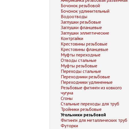
Американка резьбовая разъемная
Бочонок резьбовой
Бочонок удлинительный
Водоотводы
Заглушки резьбовые
Заглушки фланцевые
Заглушки эллиптические
Контргайки
Крестовины резьбовые
Крестовины фланцевые
Муфты переходные
Отводы стальные
Муфты резьбовые
Переходы стальные
Переходники резьбовые
Переходники удлиненные
Резьбовые фитинги из ковкого
чугуна
Сгоны
Стальные переходы для труб
Тройники резьбовые
Угольники резьбовой
Фитинги для металлических труб
Футорки