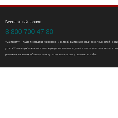
Бесплатный звонок
8 800 700 47 80
«Сантехопт» – лидер по продаже инженерной и бытовой сантехники среди розничных сетей России
успеть! Пока вы работаете и строите карьеру, воспитываете детей и воплощаете свои мечты в реал
розничных магазинах «Сантехопт» могут отличаться от цен, указанных на сайте.