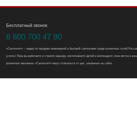
Бесплатный звонок
8 800 700 47 80
«Сантехопт» – лидер по продаже инженерной и бытовой сантехники среди розничных сетей России
успеть! Пока вы работаете и строите карьеру, воспитываете детей и воплощаете свои мечты в реал
розничных магазинах «Сантехопт» могут отличаться от цен, указанных на сайте.