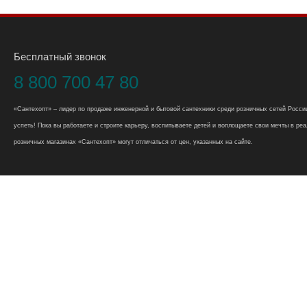
Бесплатный звонок
8 800 700 47 80
«Сантехопт» – лидер по продаже инженерной и бытовой сантехники среди розничных сетей России
успеть! Пока вы работаете и строите карьеру, воспитываете детей и воплощаете свои мечты в реал
розничных магазинах «Сантехопт» могут отличаться от цен, указанных на сайте.