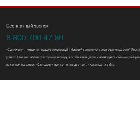
Бесплатный звонок
8 800 700 47 80
«Сантехопт» – лидер по продаже инженерной и бытовой сантехники среди розничных сетей России
успеть! Пока вы работаете и строите карьеру, воспитываете детей и воплощаете свои мечты в реал
розничных магазинах «Сантехопт» могут отличаться от цен, указанных на сайте.