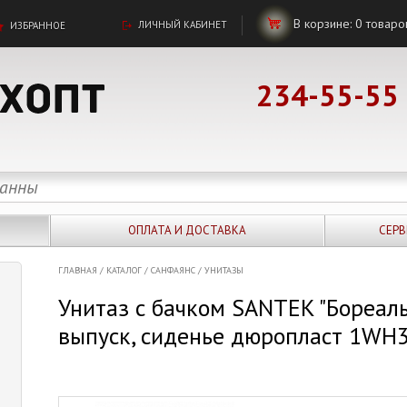
В корзине:
0
товаро
ЛИЧНЫЙ КАБИНЕТ
ИЗБРАННОЕ
234-55-55
ОПЛАТА И ДОСТАВКА
СЕРВ
ГЛАВНАЯ
/
КАТАЛОГ
/
САНФАЯНС
/
УНИТАЗЫ
Унитаз с бачком SANTEK "Бореал
выпуск, сиденье дюропласт 1W