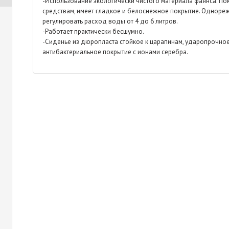
-Использование экологически чистого материала фаянса. По
средствам, имеет гладкое и белоснежное покрытие. Однореж
регулировать расход воды от 4 до 6 литров.
-Работает практически бесшумно.
-Сиденье из дюропласта стойкое к царапинам, ударопрочное 
антибактериальное покрытие с ионами серебра.