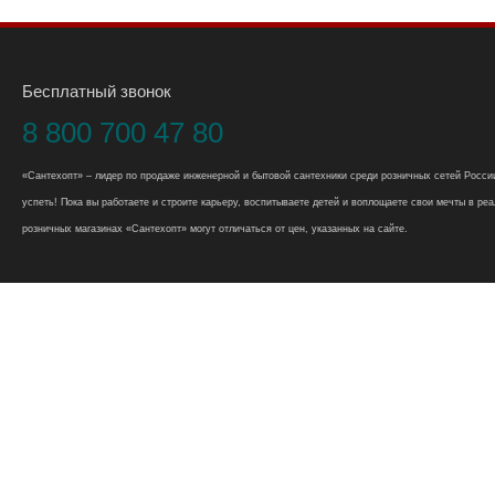
Бесплатный звонок
8 800 700 47 80
«Сантехопт» – лидер по продаже инженерной и бытовой сантехники среди розничных сетей России
успеть! Пока вы работаете и строите карьеру, воспитываете детей и воплощаете свои мечты в реал
розничных магазинах «Сантехопт» могут отличаться от цен, указанных на сайте.