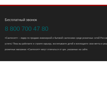
Бесплатный звонок
8 800 700 47 80
«Сантехопт» – лидер по продаже инженерной и бытовой сантехники среди розничных сетей России
успеть! Пока вы работаете и строите карьеру, воспитываете детей и воплощаете свои мечты в реал
розничных магазинах «Сантехопт» могут отличаться от цен, указанных на сайте.