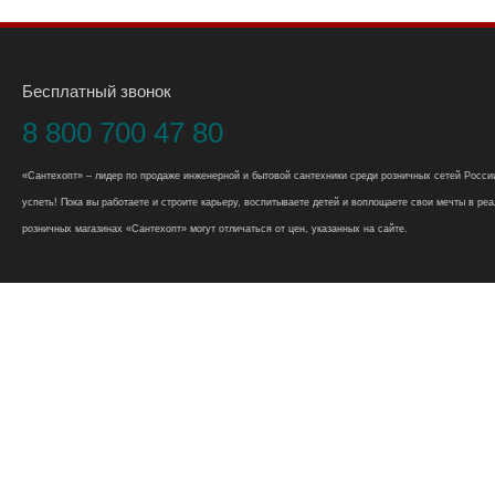
Бесплатный звонок
8 800 700 47 80
«Сантехопт» – лидер по продаже инженерной и бытовой сантехники среди розничных сетей России
успеть! Пока вы работаете и строите карьеру, воспитываете детей и воплощаете свои мечты в реал
розничных магазинах «Сантехопт» могут отличаться от цен, указанных на сайте.