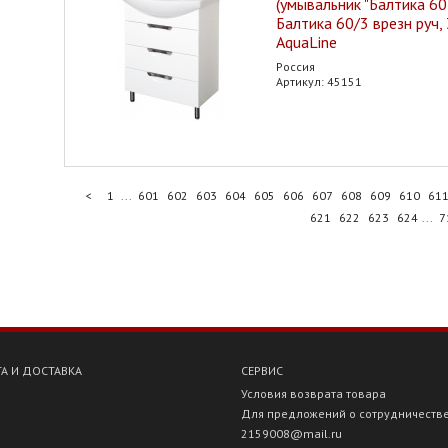
(умывальник "Балтика 60
Балтика 60/3 врезн руч, 
AquaLine
Россия
Артикул: 45151
<
1
...
601
602
603
604
605
606
607
608
609
610
61
621
622
623
624
...
7
А И ДОСТАВКА
СЕРВИС
Условия возврата товара
Для предложений о сотрудничеств
2159008@mail.ru