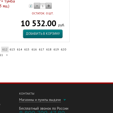
"+ тумба
3 ящ.)
ОСТАТОК: 0 ШТ.
10 532.00
руб.
ДОБАВИТЬ В КОРЗИНУ
1
612
613
614
615
616
617
618
619
620
11
>
КОНТАКТЫ
Магазины и пункты выдачи
е
Бесплатный звонок по России