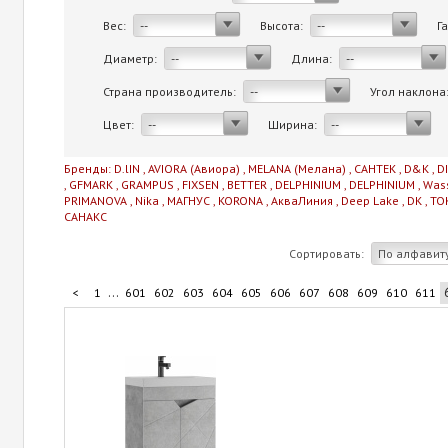
Вес:
Высота:
Г
--
--
Диаметр:
Длина:
--
--
Страна производитель:
Угол наклона
--
Цвет:
Ширина:
--
--
Бренды:
D.lIN
,
AVIORA (Авиора)
,
MELANA (Мелана)
,
САНТЕК
,
D&K
,
D
,
GFMARK
,
GRAMPUS
,
FIXSEN
,
BETTER
,
DELPHINIUM
,
DELPHINIUM
,
Was
PRIMANOVA
,
Nika
,
МАГНУС
,
KORONA
,
АкваЛиния
,
Deep Lake
,
DK
,
TO
САНАКС
Сортировать:
По алфавит
...
<
1
601
602
603
604
605
606
607
608
609
610
611
...
621
622
623
624
711
>