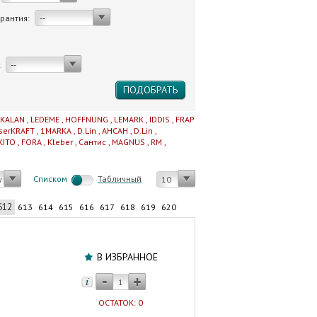
арантия:
--
:
--
IKALAN
,
LEDEME
,
HOFFNUNG
,
LEMARK
,
IDDIS
,
FRAP
serKRAFT
,
1MARKA
,
D.Lin
,
AHCAH
,
D.Lin
,
KITO
,
FORA
,
Kleber
,
Сантис
,
MAGNUS
,
RM
,
Cписком
Табличный
у
10
612
613
614
615
616
617
618
619
620
Тумба
с
В ИЗБРАННОЕ
умывальником
60
см
ОСТАТОК: 0
(умыв