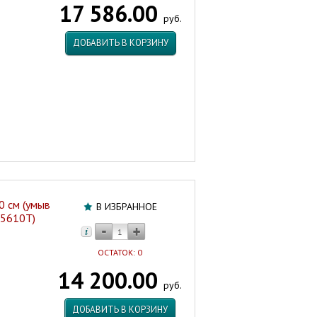
17 586.00
Unit
руб.
+
тумба
ДОБАВИТЬ В КОРЗИНУ
Vector
DV6612T)
Домино
СВ-
БЕТОН
Россия
Артикул:
46839
0 см (умыв
В ИЗБРАННОЕ
5610T)
ОСТАТОК: 0
14 200.00
руб.
ДОБАВИТЬ В КОРЗИНУ