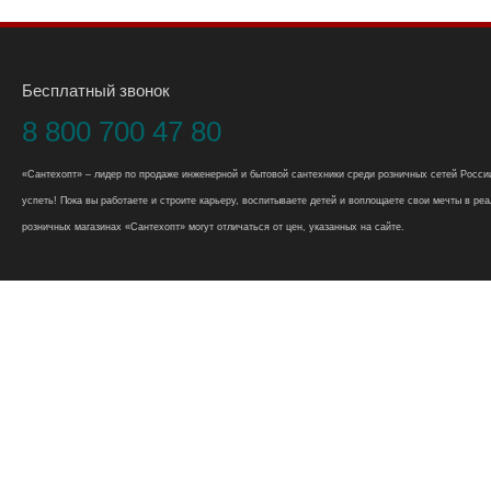
Бесплатный звонок
8 800 700 47 80
«Сантехопт» – лидер по продаже инженерной и бытовой сантехники среди розничных сетей России
успеть! Пока вы работаете и строите карьеру, воспитываете детей и воплощаете свои мечты в реал
розничных магазинах «Сантехопт» могут отличаться от цен, указанных на сайте.