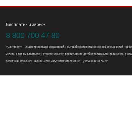
Бесплатный звонок
8 800 700 47 80
«Сантехопт» – лидер по продаже инженерной и бытовой сантехники среди розничных сетей России
успеть! Пока вы работаете и строите карьеру, воспитываете детей и воплощаете свои мечты в реал
розничных магазинах «Сантехопт» могут отличаться от цен, указанных на сайте.