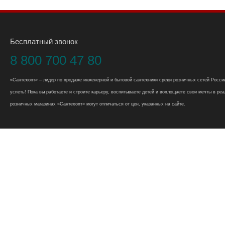
Бесплатный звонок
8 800 700 47 80
«Сантехопт» – лидер по продаже инженерной и бытовой сантехники среди розничных сетей России
успеть! Пока вы работаете и строите карьеру, воспитываете детей и воплощаете свои мечты в реал
розничных магазинах «Сантехопт» могут отличаться от цен, указанных на сайте.